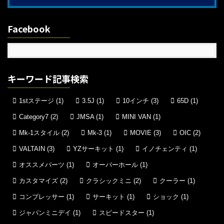
Facebook
キーワード記事検索
1stステージ
(1)
3.5J
(1)
10インチ
(3)
65D
(1)
Category7
(2)
JMSA
(1)
MINI VAN
(1)
Mk-1スタイル
(2)
Mk-3
(1)
MOVIE
(3)
OIC
(2)
VALTAIN
(3)
YZサーキット
(1)
イノチェンティ
(1)
オススメパーツ
(1)
オーバーホール
(1)
カスタマイズ
(2)
クラシックミニ
(2)
クーラー
(1)
コンプレッサー
(1)
サーキット
(1)
ショック
(1)
ジャパンミニデイ
(1)
スピードスター
(1)