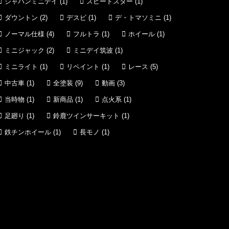
ジャパンミニデイ
(1)
スピードスター
(1)
ダウントン
(2)
デスビ
(1)
デ・トマソミニ
(1)
ノーマル仕様
(4)
フルトラ
(1)
ホイール
(1)
ミニジャック
(2)
ミニデイ筑波
(1)
ミニライト
(1)
リペイント
(1)
レース
(5)
中古車
(1)
全塗装
(9)
動画
(3)
当時物
(1)
新商品
(1)
点火系
(1)
足廻り
(1)
鈴鹿ツインサーキット
(1)
鉄チンホイール
(1)
長モノ
(1)