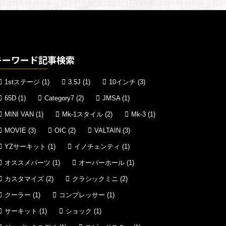
キーワード記事検索
1stステージ
(1)
3.5J
(1)
10インチ
(3)
65D
(1)
Category7
(2)
JMSA
(1)
MINI VAN
(1)
Mk-1スタイル
(2)
Mk-3
(1)
MOVIE
(3)
OIC
(2)
VALTAIN
(3)
YZサーキット
(1)
イノチェンティ
(1)
オススメパーツ
(1)
オーバーホール
(1)
カスタマイズ
(2)
クラシックミニ
(2)
クーラー
(1)
コンプレッサー
(1)
サーキット
(1)
ショック
(1)