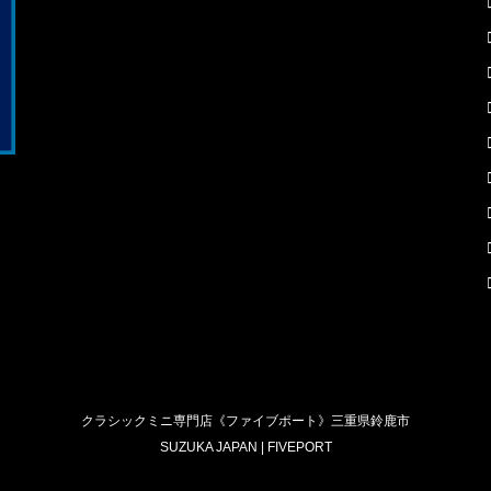
クラシックミニ専門店《ファイブポート》三重県鈴鹿市
SUZUKA JAPAN | FIVEPORT